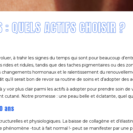
 : QUELS ACTIFS CHOISIR ?
uer, à trahir les signes du temps qui sont pour beaucoup d’entr
 les rides et ridules, tandis que des taches pigmentaires ou des
s changements hormonaux et le ralentissement du renouvellement c
t qu’il serait bon de revoir sa routine de soins et d’adopter des 
y voir plus clair parmi les actifs à adopter pour prendre soin de
nt cutané. Notre promesse : une peau belle et éclatante, quel qu
0 ans
structurelles et physiologiques. La baisse de collagène et d’élasti
 Ce phénomène -tout à fait normal !- peut se manifester par une p