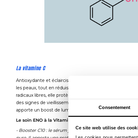
La vitamine C
Antioxydante et éclaircissante, la vitamine C est parfaite 
les peaux, tout en réduisant l’apparence des taches pigme
radicaux libres, elle protège la peau des agressions extéri
des signes de vieillissement. Intégrée dans votre routin
Consentement
apporte un boost de luminosité et uniformise le teint. 
Le soin ENO à la Vitamine C :
Ce site web utilise des cook
- Booster C10 : le sérum jeunesse anti-âge et anti-oxyda
Les cookies nous permettent d
pure. Il apporte une protection quotidienne à la peau cont