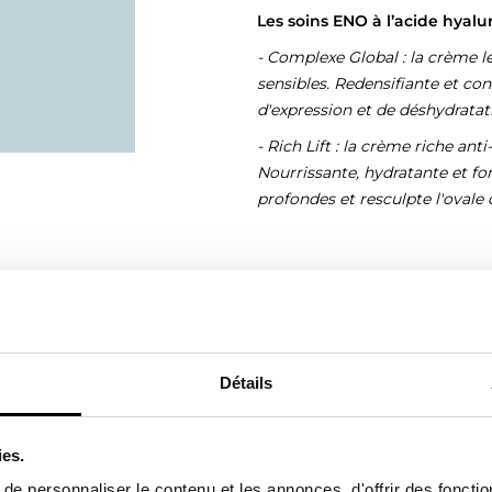
Les soins ENO à l’acide hyalu
- Complexe Global : la crème 
sensibles. Redensifiante et conc
d'expression et de déshydratat
- Rich Lift : la crème riche an
Nourrissante, hydratante et fo
profondes et resculpte l'ovale 
pour raviver l’éclat de toutes
ntaires. En neutralisant les
eures et prévient l’apparition
e du matin,
la vitamine C
Détails
On adore son effet bonne mine !
ies.
nt concentré en vitamine C
e personnaliser le contenu et les annonces, d'offrir des fonctio
re la pollution, le stress