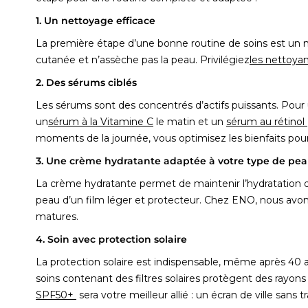
1.
Un nettoyage efficace
La première étape d’une bonne routine de soins est un net
cutanée et n’assèche pas la peau. Privilégiez
les nettoya
2.
Des sérums ciblés
Les sérums sont des concentrés d’actifs puissants. Pour 
un
sérum à la Vitamine C
le matin et un
sérum au rétinol
moments de la journée, vous optimisez les bienfaits pour l
3.
Une crème hydratante adaptée à votre type de pe
La crème hydratante permet de maintenir l’hydratation de
peau d’un film léger et protecteur. Chez ENO, nous avo
matures.
4.
Soin avec protection solaire
La protection solaire est indispensable, même après 40 ans
soins contenant des filtres solaires protègent des rayo
SPF50+
sera votre meilleur allié : un écran de ville sans 