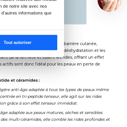
on de notre site avec nos
 d'autres informations que
Tout autoriser
ont essentiels pour renforcer la barrière cutanée,
ante et mieux protégée contre la déshydratation et les
ment de la fermeté et lissent les rides, offrant un effet
s actifs sont donc l’idéal pour les peaux en perte de
ptide et céramides :
légère anti-âge adaptée à tous les types de peaux même
entrée en tri-peptide tenseur, elle agit sur les rides
ion grâce à son effet tenseur immédiat.
ti-âge adaptée aux peaux matures, sèches et sensibles.
des multi-céramides, elle comble les rides profondes et