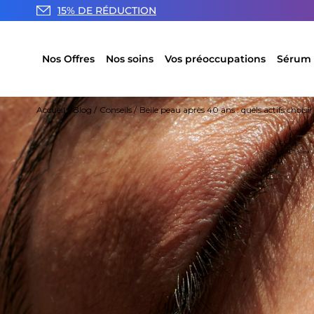
15% DE RÉDUCTION
Nos Offres
Nos soins
Vos préoccupations
Sérum 
Accueil
Blog
Conseils
Belle peau après 40 ans : quels actifs choisir