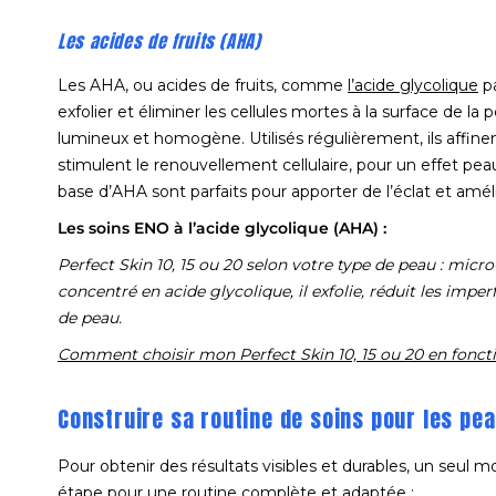
Les acides de fruits (AHA)
Les AHA, ou acides de fruits, comme
l’acide glycolique
pa
exfolier et éliminer les cellules mortes à la surface de la 
lumineux et homogène. Utilisés régulièrement, ils affinen
stimulent le renouvellement cellulaire, pour un effet pe
base d’AHA sont parfaits pour apporter de l’éclat et améli
Les soins ENO à l’acide glycolique (AHA) :
Perfect Skin 10, 15 ou 20 selon votre type de peau : micr
concentré en acide glycolique, il exfolie, réduit les imperf
de peau.
Comment choisir mon Perfect Skin 10, 15
ou 20 en fonct
Construire sa routine de soins pour les pe
Pour obtenir des résultats visibles et durables, un seul mo
étape pour une routine complète et adaptée :