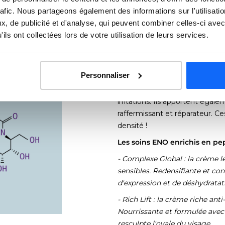
rafic. Nous partageons également des informations sur l'utilisati
, de publicité et d'analyse, qui peuvent combiner celles-ci avec
ils ont collectées lors de votre utilisation de leurs services.
Personnaliser
Les céramides et les peptides s
favoriser une peau plus résist
irritations. Ils apportent égale
raffermissant et réparateur. Ce
densité !
Les soins ENO enrichis en pe
- Complexe Global : la crème 
sensibles. Redensifiante et conc
d'expression et de déshydratat
- Rich Lift : la crème riche an
Nourrissante et formulée avec 
resculpte l'ovale du visage.