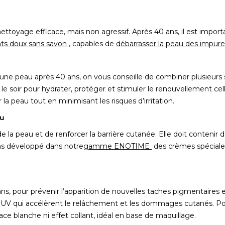
toyage efficace, mais non agressif. Après 40 ans, il est importa
nts doux sans savon
, capables de
débarrasser la peau des impur
une peau après 40 ans, on vous conseille de combiner plusieurs s
le soir pour hydrater, protéger et stimuler le renouvellement cell
a peau tout en minimisant les risques d’irritation.
au
 la peau et de renforcer la barrière cutanée. Elle doit contenir 
ns développé dans notre
gamme ENOTIME
des crèmes spéciale
, pour prévenir l’apparition de nouvelles taches pigmentaires et r
ns UV qui accélèrent le relâchement et les dommages cutanés. Pou
trace blanche ni effet collant, idéal en base de maquillage.