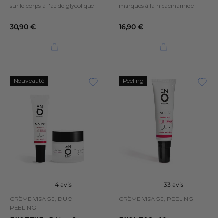
sur le corps à l'acide glycolique
marques à la nicacinamide
30,90 €
16,90 €
Nouveauté
Peeling
4 avis
33 avis
CRÈME VISAGE, DUO,
CRÈME VISAGE, PEELING
PEELING