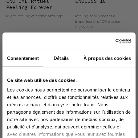
ENOTIME Rituel
ENOLISS 10
Peeling Forever
Young
Micro-peeling et crème anti-âge
Peeling peaux sèches à
imperfections 10% d'acide
glycolique
86,60 €
73,61 €
28,90 €
Consentement
Détails
À propos des cookies
Nouveauté
Nouveauté
Économisez 20%
-15%
Ce site web utilise des cookies.
Les cookies nous permettent de personnaliser le contenu
En vous inscrivant à la newsletter sur votre
et les annonces, d'offrir des fonctionnalités relatives aux
1ère commande sans min d'achat*
médias sociaux et d'analyser notre trafic. Nous
partageons également des informations sur l'utilisation de
notre site avec nos partenaires de médias sociaux, de
publicité et d'analyse, qui peuvent combiner celles-ci
avec d'autres informations que vous leur avez fournies
0 avis
56 avis