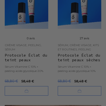
0 avis
27 avis
CRÈME VISAGE, PEELING,
SÉRUM, CRÈME VISAGE, KITS
SÉRUM
ET ROUTINES, PEELING
Protocole Éclat du
Protocole Éclat du
teint peaux
teint peaux sèches
grasses
Sérum Vitamine C 10% +
Sérum Vitamine C 10% +
peeling acide glycolique 20%
peeling acide glycolique 10%
68,80 €
58,48 €
68,80 €
58,48 €