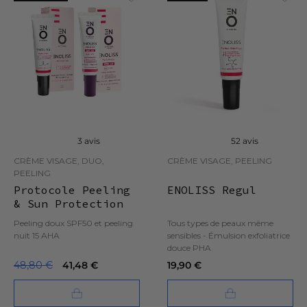
3 avis
52 avis
CRÈME VISAGE, DUO,
CRÈME VISAGE, PEELING
PEELING
Protocole Peeling
ENOLISS Regul
& Sun Protection
Peeling doux SPF50 et peeling
Tous types de peaux même
nuit 15 AHA
sensibles - Émulsion exfoliatrice
douce PHA
48,80 €
41,48 €
19,90 €