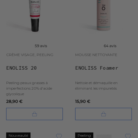
59 avis
64 avis
CRÈME VISAGE, PEELING
MOUSSE NETTOYANTE
ENOLISS 20
ENOLISS Foamer
Peeling peaux grasses à
Nettoie et démaquille en
imperfections 20% d'acide
éliminant les impuretés
glycolique
28,90 €
15,90 €
Nouveauté
Peeling