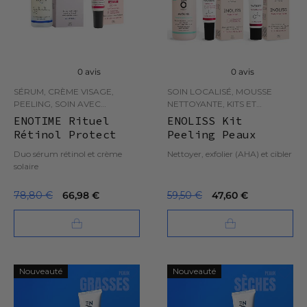
0 avis
0 avis
SÉRUM, CRÈME VISAGE,
SOIN LOCALISÉ, MOUSSE
PEELING, SOIN AVEC
NETTOYANTE, KITS ET
PROTECTION SOLAIRE
ROUTINES, PEELING
ENOTIME Rituel
ENOLISS Kit
Rétinol Protect
Peeling Peaux
normales à mixtes
Duo sérum rétinol et crème
Nettoyer, exfolier (AHA) et cibler
solaire
78,80 €
66,98 €
59,50 €
47,60 €
Nouveauté
Nouveauté