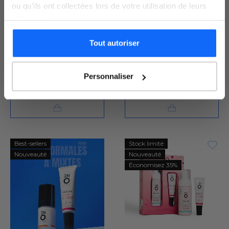
ou qu'ils ont collectées lors de votre utilisation de leurs
SOIN LOCALISÉ, MOUSSE
MASQUE, PEELING
services.
NETTOYANTE, KITS ET
ROUTINES, PEELING
ENOLISS Kit
ENOLISS Masque
Peeling Peaux
peeling AHA
Tout autoriser
Je m'inscris
sèches
Nettoyer, exfolier (AHA) et cibler
5 % d’acide glycolique et des
argiles vertes
Personnaliser
59,50 €
47,60 €
19,90 €
Best-sellers
Stock limité
Nouveauté
Nouveauté
Économisez 35%