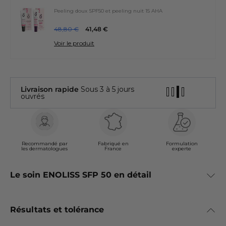
Peeling doux SPF50 et peeling nuit 15 AHA
48,80 €
41,48 €
Voir le produit
Livraison rapide
Sous 3 à 5 jours
ouvrés
Recommandé par
Fabriqué en
Formulation
les dermatologues
France
experte
Le soin ENOLISS SFP 50 en détail
Résultats et tolérance