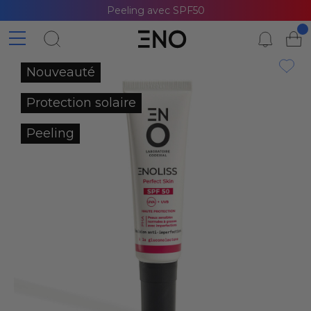
Peeling avec SPF50
Nouveauté
Protection solaire
Peeling