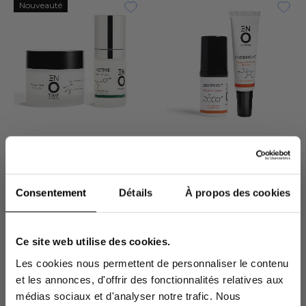
Nouveauté
66 avis
55 avis
DUO
SÉRUM, CRÈME VISAGE, DUO
Consentement
Détails
À propos des cookies
ENOTIME Rituel
ENOBRIGHT Duo
Better Aging
Anti-taches
-15%
Duo anti-âge nourrissant
Radiance intense + Pigment
Ce site web utilise des cookies.
crème visage et contour des
control SPF50+
yeux
Les cookies nous permettent de personnaliser le contenu
En vous inscrivant à la newsletter sur votre
98,80 €
55,80 €
et les annonces, d'offrir des fonctionnalités relatives aux
1ère commande sans min d'achat*
médias sociaux et d'analyser notre trafic. Nous