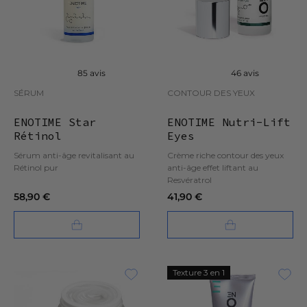
85 avis
46 avis
SÉRUM
CONTOUR DES YEUX
ENOTIME Star
ENOTIME Nutri-Lift
Rétinol
Eyes
Sérum anti-âge revitalisant au
Crème riche contour des yeux
Rétinol pur
anti-âge effet liftant au
Resvératrol
58,90 €
41,90 €
Texture 3 en 1