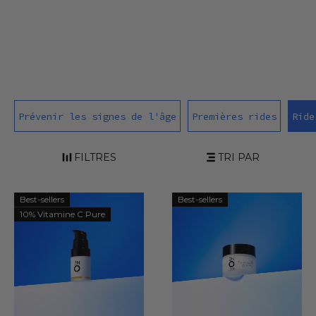
Prévenir les signes de l'âge
Premières rides
Ride
FILTRES
TRI PAR
Best-sellers
Best-sellers
10% Vitamine C Pure