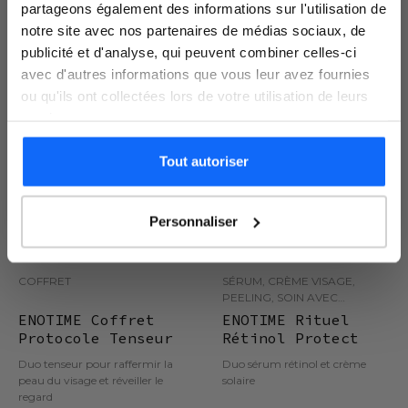
partageons également des informations sur l'utilisation de
notre site avec nos partenaires de médias sociaux, de
publicité et d'analyse, qui peuvent combiner celles-ci
Stock limité
Nouveauté
avec d'autres informations que vous leur avez fournies
Nouveauté
ou qu'ils ont collectées lors de votre utilisation de leurs
Économisez 31%
services.
Tout autoriser
Je m'inscris
Personnaliser
1 avis
0 avis
COFFRET
SÉRUM, CRÈME VISAGE,
PEELING, SOIN AVEC
PROTECTION SOLAIRE
ENOTIME Coffret
ENOTIME Rituel
Protocole Tenseur
Rétinol Protect
Duo tenseur pour raffermir la
Duo sérum rétinol et crème
peau du visage et réveiller le
solaire
regard