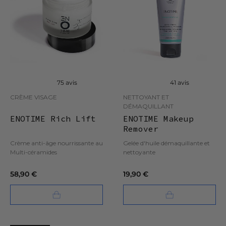
75 avis
41 avis
CRÈME VISAGE
NETTOYANT ET
DÉMAQUILLANT
ENOTIME Rich Lift
ENOTIME Makeup
Remover
Crème anti-âge nourrissante au
Gelée d'huile démaquillante et
Multi-céramides
nettoyante
58,90 €
19,90 €