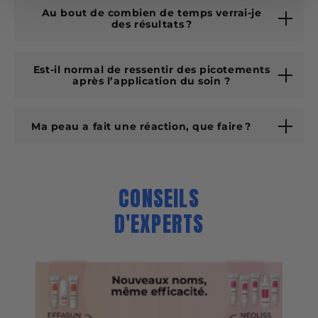
Ne pas appliquer sur une peau lésée ou irritée. Espacer les
Au bout de combien de temps verrai-je
applications en cas de picotements. Éviter le contour des
des résultats ?
yeux. Limiter l’exposition au soleil et utiliser une protection
solaire, le cas échéant. Par précaution, ne pas utiliser chez
la femme enceinte. Conserver à une température
Est-il normal de ressentir des picotements
après l’application du soin ?
inférieure à 25°C.
QUALITÉS ET CARACTÉRISTIQUES ENVIRONNEMENTALES
Ma peau a fait une réaction, que faire ?
♻️ Recyclabilité : étui entièrement recyclable ; tube
entièrement recyclable.
CONSEILS
D'EXPERTS