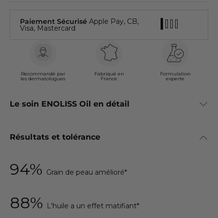
Paiement Sécurisé
Apple Pay, CB,
Visa, Mastercard
Recommandé par
Fabriqué en
Formulation
les dermatologues
France
experte
Le soin ENOLISS Oil en détail
Résultats et tolérance
94%
Grain de peau amélioré*
Peau grasse, teint terne, imperfections
persistantes ?
88%
L'huile a un effet matifiant*
Contrairement aux idées reçues, les huiles végétales