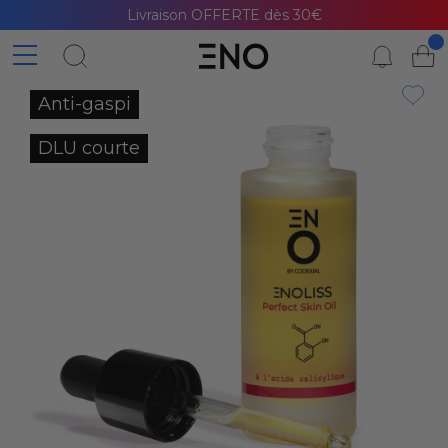
Peeling avec SPF50
Anti-gaspi
DLU courte