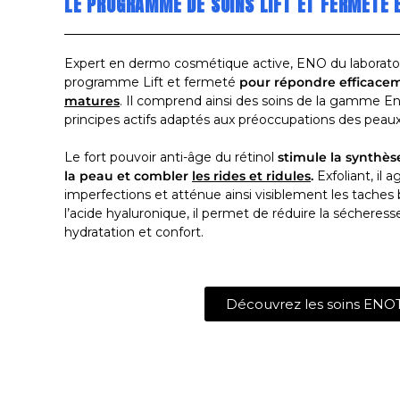
LE PROGRAMME DE SOINS LIFT ET FERMETÉ 
Expert en dermo cosmétique active, ENO du laboratoi
programme Lift et fermeté
pour répondre efficace
matures
. Il comprend ainsi des soins de la gamme En
principes actifs adaptés aux préoccupations des peau
Le fort pouvoir anti-âge du rétinol
stimule la synthès
la peau et combler
les rides et ridules
.
Exfoliant, il 
imperfections et atténue ainsi visiblement les taches
l’acide hyaluronique, il permet de réduire la sécheres
hydratation et confort.
Découvrez les soins ENO