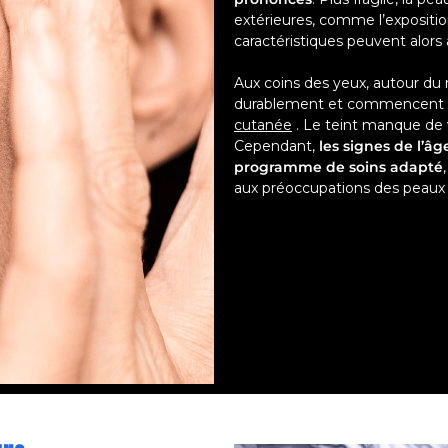
extérieures, comme l’expositi
caractéristiques peuvent alors 
Aux coins des yeux, autour du nez
durablement et commencent m
cutanée
. Le teint manque de v
Cependant,
les signes de l’â
programme de soins adapté
aux préoccupations des peaux