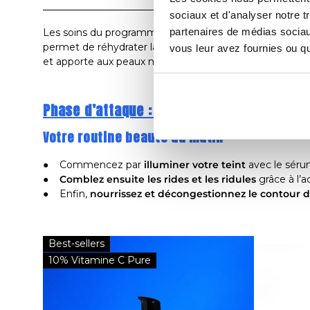
sociaux et d'analyser notre t
partenaires de médias sociaux
Les soins du programme Lift et fermeté
s’appliquent 
permet de réhydrater la peau, de la raffermir, de la liss
vous leur avez fournies ou qu'
et apporte aux peaux matures tous les actifs nécessaire
Phase d’attaque : votre routine de soins 
Votre routine beauté du matin
● Commencez par
illuminer votre teint
avec le séru
●
Comblez ensuite les rides et les ridules
grâce à l’a
● Enfin,
nourrissez et décongestionnez le contour de
Best-sellers
10% Vitamine C Pure