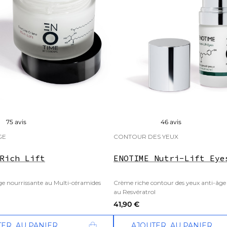
75 avis
46 avis
GE
CONTOUR DES YEUX
Rich Lift
ENOTIME Nutri-Lift Eye
e nourrissante au Multi-céramides
Crème riche contour des yeux anti-âge e
au Resvératrol
41,90 €
TER
AU PANIER
AJOUTER
AU PANIER