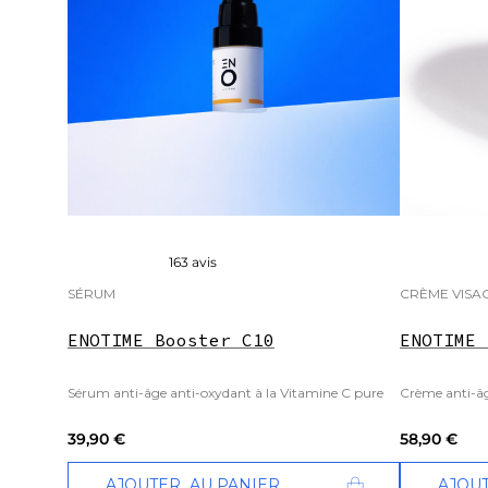
163 avis
SÉRUM
CRÈME VISA
ENOTIME Booster C10
ENOTIME 
Sérum anti-âge anti-oxydant à la Vitamine C pure
Crème anti-âg
39,90 €
58,90 €
AJOUTER
AU PANIER
AJOU