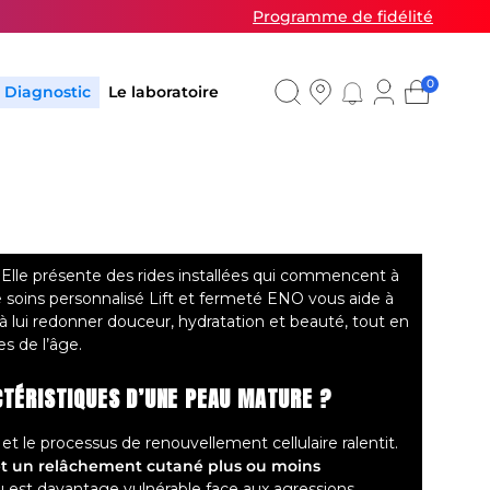
Programme de fidélité
0
Diagnostic
Le laboratoire
? Elle présente des rides installées qui commencent à
soins personnalisé Lift et fermeté ENO vous aide à
à lui redonner douceur, hydratation et beauté, tout en
s de l’âge.
CTÉRISTIQUES D’UNE PEAU MATURE ?
 et le processus de renouvellement cellulaire ralentit.
t un relâchement cutané plus ou moins
eau est davantage vulnérable face aux agressions