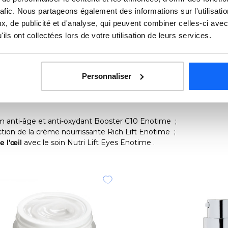
rafic. Nous partageons également des informations sur l'utilisati
, de publicité et d'analyse, qui peuvent combiner celles-ci avec
matin et soir, selon une saisonnalité précise
pour davantage d’e
er et diminue ainsi visiblement les signes de l’âge. La phase d’ent
ils ont collectées lors de votre utilisation de leurs services.
s à leur beauté au quotidien.
Personnaliser
pendant deux mois
m anti-âge et anti-oxydant Booster C10 Enotime ;
ction de la crème nourrissante Rich Lift Enotime ;
 l’œil
avec le soin Nutri Lift Eyes Enotime .