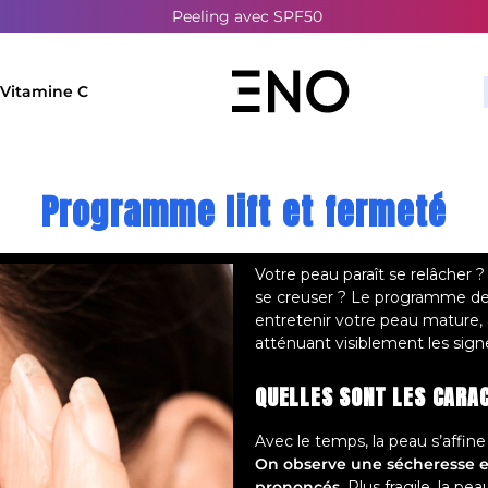
Livraison OFFERTE dès 30€
Vitamine C
Programme lift et fermeté
Votre peau paraît se relâcher 
se creuser ? Le programme de 
entretenir votre peau mature, 
atténuant visiblement les signe
QUELLES SONT LES CARA
Avec le temps, la peau s’affine
On observe une sécheresse e
prononcés
. Plus fragile, la p