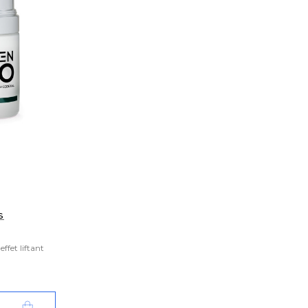
s
ffet liftant