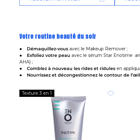
Votre routine beauté du soir
●
Démaquillez-vous
avec le Makeup Remover ;
●
Exfoliez votre peau
avec le sérum Star Enotime anti-
AHA) ;
●
Comblez à nouveau les rides et ridules
en appliqua
●
Nourrissez et décongestionnez le contour de l’œil
Texture 3 en 1