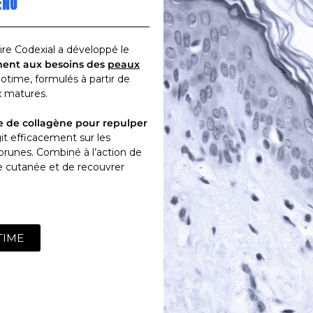
ENO
re Codexial a développé le
ment aux besoins des
peaux
otime, formulés à partir de
x matures.
e de collagène pour repulper
agit efficacement sur les
 brunes. Combiné à l’action de
se cutanée et de recouvrer
TIME