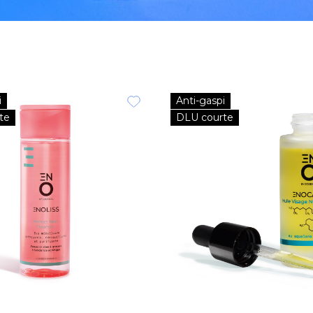
i
Anti-gaspi
te
DLU courte