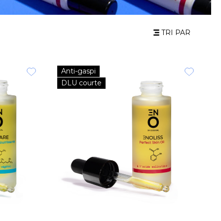
TRI PAR
Anti-gaspi
DLU courte