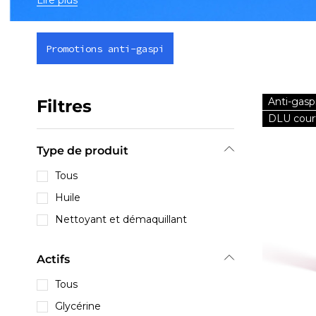
Lire plus
Promotions anti-gaspi
Anti-gasp
Filtres
DLU cour
Type de produit
Tous
Huile
Nettoyant et démaquillant
Actifs
Tous
Glycérine