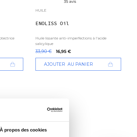
35 avis
HUILE
ENOLISS Oil
otectrice
Huile lissante anti-imperfections à l'acide
salicylique
33,90 €
16,95 €
AJOUTER
AU PANIER
À propos des cookies