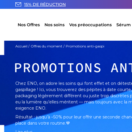
15% DE RÉDUCTION
Nos Offres
Nos soins
Vos préoccupations
Sérum 
Accueil
Offres du moment
Promotions anti-gaspi
PROMOTIONS AN
Chez ENO, on adore les soins qui font effet et on détest
gaspillage ! Ici, vous trouverez des pépites à date courte,
packaging légèrement différent ou juste trop discrètes p
eu la lumière qu’elles méritent — mais toujours avec la
exigence ENO.
Résultat : jusqu’à –50% pour leur offrir une seconde cha
place dans votre routine.💙