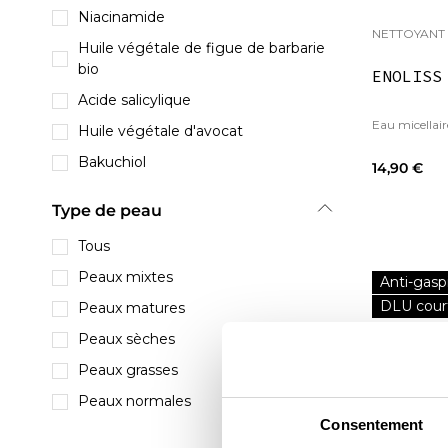
Niacinamide
NETTOYANT
Huile végétale de figue de barbarie
bio
ENOLISS
Acide salicylique
Eau micellair
Huile végétale d'avocat
Bakuchiol
14,90 €
Huiles végétales (de pépins de
Type de peau
raisin, de nigelle et de noisette)
Squalane végétal
Tous
Huile végétale d'argousier
Peaux mixtes
Anti-gasp
DLU cour
Provitamine B5
Peaux matures
Huile végétale d'amande douce
Peaux sèches
Vitamine E
Peaux grasses
Huile végétale de cameline
Peaux normales
Consentement
Collageneer®