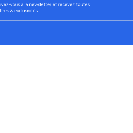
rivez-vous à la newsletter et recevez toutes
ffres & exclusivités
GAGEMENTS
DÉCOUVREZ
oire
Nos gammes
Nos conseils
t frais de port
Où nous trouver ?
 de Fidélité
FAQ - Questions fréquentes
e Ambassadeur
Nous contacter
gements
Devenir revendeur