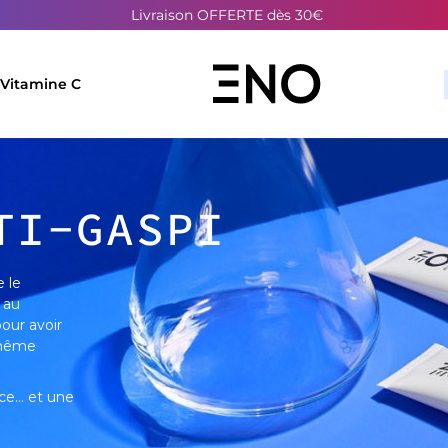
Livraison OFFERTE dès 30€
Peeling avec SPF50
Livraison OFFERTE dès 30€
Vitamine C
TI-GASPI
e le
 au
our avoir
 même
nce… et une