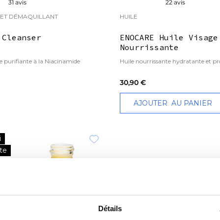
31 avis
22 avis
 ET DÉMAQUILLANT
HUILE
 Cleanser
ENOCARE Huile Visage
Nourrissante
e purifiante à la Niacinamide
Huile nourrissante hydratante et pr
30,90 €
AJOUTER
AU PANIER
i
te
Détails