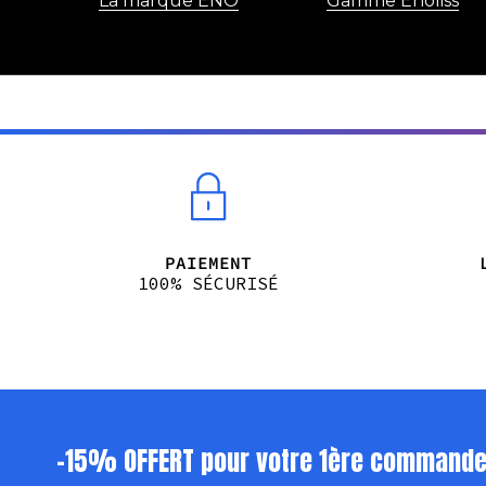
La marque ENO
Gamme Enoliss
PAIEMENT
100% SÉCURISÉ
-15% OFFERT pour votre 1ère command