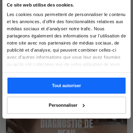
ation
-15%
Ce site web utilise des cookies.
27 avis
24 avis
Les cookies nous permettent de personnaliser le contenu
En vous inscrivant à la newsletter sur votre
PEELING, SÉRUM, CRÈME
CRÈME VISAGE, PEELING,
et les annonces, d'offrir des fonctionnalités relatives aux
VISAGE, KITS ET ROUTINES
SÉRUM
1ère commande sans min d'achat*
médias sociaux et d'analyser notre trafic. Nous
Protocole Éclat du
Protocole Éclat du
teint peaux sèches
teint peaux
partageons également des informations sur l'utilisation de
sensibles
notre site avec nos partenaires de médias sociaux, de
Sérum Vitamine C 10% +
Sérum Vitamine C 10% +
publicité et d'analyse, qui peuvent combiner celles-ci
peeling acide glycolique 10%
peeling doux PHA 14%
avec d'autres informations que vous leur avez fournies
68,80 €
58,48 €
59,80 €
50,83 €
ou qu'ils ont collectées lors de votre utilisation de leurs
services.
Tout autoriser
Je m'inscris
Personnaliser
VOTRE
DIAGNOSTIC DE