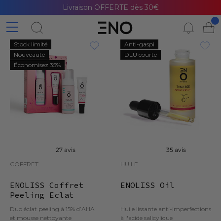
Livraison OFFERTE dès 30€
Stock limité
Anti-gaspi
Nouveauté
DLU courte
Économisez 35%
27 avis
35 avis
COFFRET
HUILE
ENOLISS Coffret
ENOLISS Oil
Peeling Eclat
Duo éclat peeling à 15% d’AHA
Huile lissante anti-imperfections
et mousse nettoyante
à l'acide salicylique