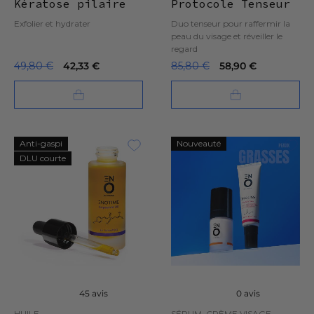
Kératose pilaire
Protocole Tenseur
)
Exfolier et hydrater
Duo tenseur pour raffermir la
peau du visage et réveiller le
regard
49,80 €
42,33 €
85,80 €
58,90 €
Anti-gaspi
Nouveauté
DLU courte
45 avis
0 avis
HUILE
SÉRUM, CRÈME VISAGE,