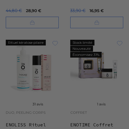
44,80 €
28,90 €
33,90 €
16,95 €
Rituel kératose pilaire
Stock limité
Nouveauté
Économisez 31%
31 avis
1 avis
DUO, PEELING CORPS
COFFRET
ENOLISS Rituel
ENOTIME Coffret