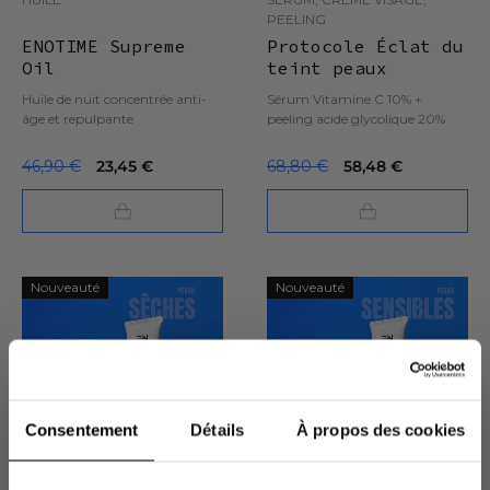
PEELING
ENOTIME Supreme
Protocole Éclat du
Oil
teint peaux
grasses
Huile de nuit concentrée anti-
Sérum Vitamine C 10% +
âge et repulpante
peeling acide glycolique 20%
46,90 €
23,45 €
68,80 €
58,48 €
Nouveauté
Nouveauté
Consentement
Détails
À propos des cookies