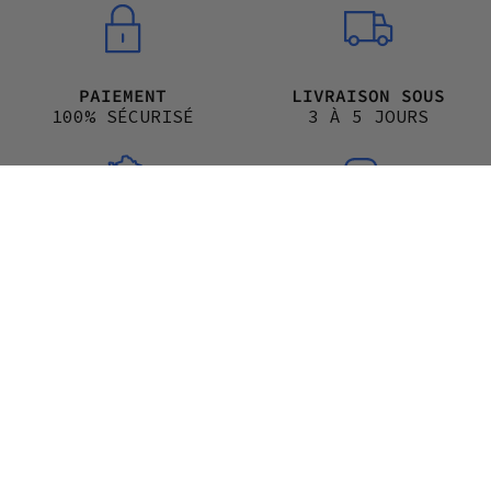
PAIEMENT
LIVRAISON SOUS
100% SÉCURISÉ
3 À 5 JOURS
FABRIQUÉ EN FRANCE
RECOMMANDÉ PAR LES
DERMATOLOGUES
-15% OFFERT pour votre 1ère commande