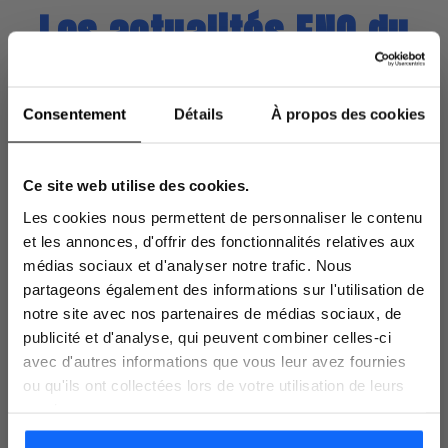
Les actualités ENO du
Laboratoire Codexial
Consentement
Détails
À propos des cookies
-15%
Ce site web utilise des cookies.
Les cookies nous permettent de personnaliser le contenu
En vous inscrivant à la newsletter sur votre
et les annonces, d'offrir des fonctionnalités relatives aux
1ère commande sans min d'achat*
médias sociaux et d'analyser notre trafic. Nous
partageons également des informations sur l'utilisation de
notre site avec nos partenaires de médias sociaux, de
publicité et d'analyse, qui peuvent combiner celles-ci
avec d'autres informations que vous leur avez fournies
ou qu'ils ont collectées lors de votre utilisation de leurs
services.
Neoliss et Effasun deviennent
Enoliss et Enobright