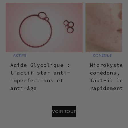
ACTIFS
CONSEILS
Acide Glycolique :
Microkystes
l'actif star anti-
comédons, p
imperfections et
faut-il les
anti-âge
rapidement 
VOIR TOUT