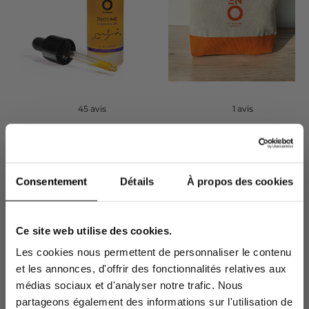
45 avis
1 avis
HUILE
ENOTIME Supreme
Trousse Orange
Oil
Consentement
Détails
À propos des cookies
Huile de nuit concentrée anti-
âge et repulpante
-15%
Ce site web utilise des cookies.
46,90 €
23,45 €
5,00 €
Les cookies nous permettent de personnaliser le contenu
En vous inscrivant à la newsletter sur votre
et les annonces, d'offrir des fonctionnalités relatives aux
1ère commande sans min d'achat*
médias sociaux et d'analyser notre trafic. Nous
partageons également des informations sur l'utilisation de