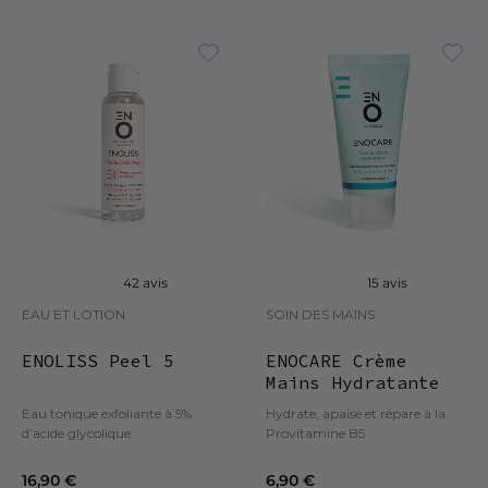
42 avis
15 avis
EAU ET LOTION
SOIN DES MAINS
ENOLISS Peel 5
ENOCARE Crème
Mains Hydratante
Eau tonique exfoliante à 5%
Hydrate, apaise et répare à la
d’acide glycolique
Provitamine B5
16,90 €
6,90 €