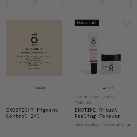
Nouveauté
0 avis
4 avis
CRÈME VISAGE, DUO,
PEELING
ENOBRIGHT Pigment
ENOTIME Rituel
Control 2ml
Peeling Forever
Young
Micro-peeling et crème anti-âge