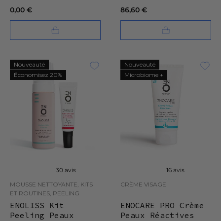
0,00 €
86,60 €
Nouveauté
Nouveauté
Économisez 20%
Microbiome +
30 avis
16 avis
MOUSSE NETTOYANTE, KITS
CRÈME VISAGE
ET ROUTINES, PEELING
ENOLISS Kit
ENOCARE PRO Crème
Peeling Peaux
Peaux Réactives