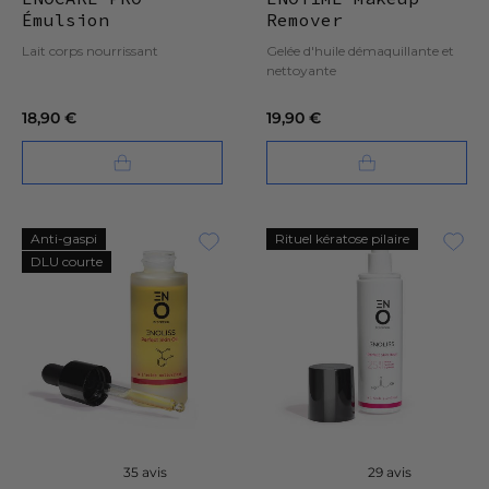
Émulsion
Remover
Relipidante
Lait corps nourrissant
Gelée d'huile démaquillante et
nettoyante
18,90 €
19,90 €
Anti-gaspi
Rituel kératose pilaire
DLU courte
35 avis
29 avis