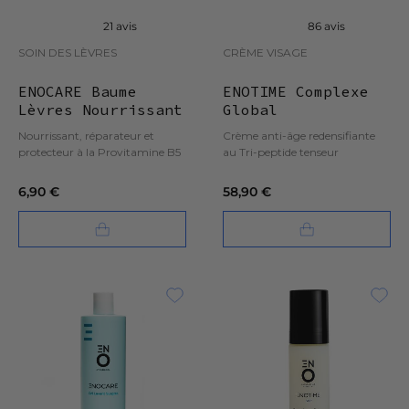
21 avis
86 avis
SOIN DES LÈVRES
CRÈME VISAGE
ENOCARE Baume
ENOTIME Complexe
Lèvres Nourrissant
Global
Nourrissant, réparateur et
Crème anti-âge redensifiante
protecteur à la Provitamine B5
au Tri-peptide tenseur
6,90 €
58,90 €