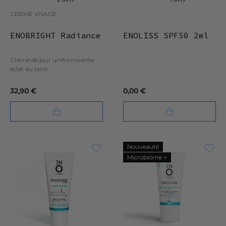
CRÈME VISAGE
ENOBRIGHT Radiance
ENOLISS SPF50 2ml
Crème de jour uniformisante
éclat du teint
32,90 €
0,00 €
Nouveauté
Microbiome +