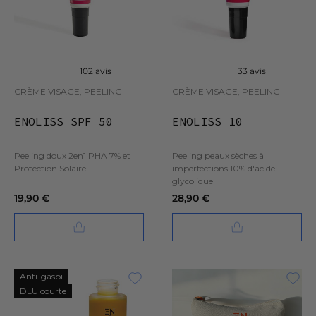
102 avis
33 avis
CRÈME VISAGE, PEELING
CRÈME VISAGE, PEELING
ENOLISS SPF 50
ENOLISS 10
Peeling doux 2en1 PHA 7% et
Peeling peaux sèches à
Protection Solaire
imperfections 10% d'acide
glycolique
19,90 €
28,90 €
Anti-gaspi
DLU courte