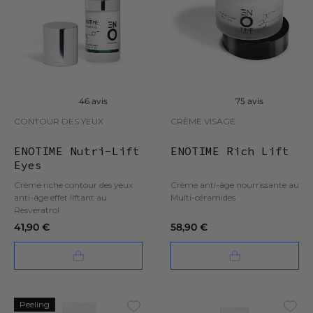
46 avis
75 avis
CONTOUR DES YEUX
CRÈME VISAGE
ENOTIME Nutri-Lift
ENOTIME Rich Lift
Eyes
Crème riche contour des yeux
Crème anti-âge nourrissante au
anti-âge effet liftant au
Multi-céramides
Resvératrol
41,90 €
58,90 €
Peeling