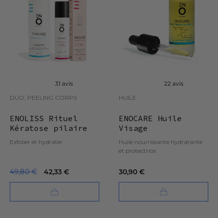
31 avis
22 avis
DUO, PEELING CORPS
HUILE
ENOLISS Rituel
ENOCARE Huile
Kératose pilaire
Visage
Nourrissante
Exfolier et hydrater
Huile nourrissante hydratante
et protectrice
49,80 €
42,33 €
30,90 €