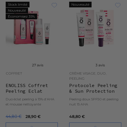
Stock limité
Nouveauté
Nouveauté
Économisez 35%
27 avis
3 avis
COFFRET
CRÈME VISAGE, DUO,
PEELING
ENOLISS Coffret
Protocole Peeling
Peeling Eclat
& Sun Protection
Duo éclat peeling à 15% d’AHA
Peeling doux SPF50 et peeling
et mousse nettoyante
nuit 15 AHA
44,80 €
28,90 €
48,80 €