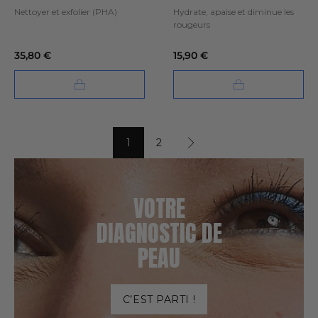
sensibles
Nettoyer et exfolier (PHA)
Hydrate, apaise et diminue les
rougeurs
35,80 €
15,90 €
1
2
VOTRE
DIAGNOSTIC DE
PEAU
C’EST PARTI !