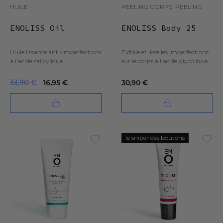
HUILE
PEELING CORPS, PEELING
ENOLISS Oil
ENOLISS Body 25
Huile lissante anti-imperfections
Exfolie et lisse les imperfections
à l'acide salicylique
sur le corps à l'acide glycolique
33,90 €
16,95 €
30,90 €
le sniper des boutons