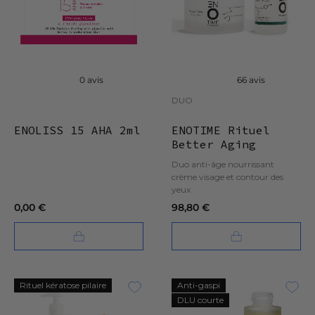
0 avis
66 avis
DUO
ENOLISS 15 AHA 2ml
ENOTIME Rituel
Better Aging
Duo anti-âge nourrissant
crème visage et contour des
yeux
0,00 €
98,80 €
Rituel kératose pilaire
Anti-gaspi
DLU courte