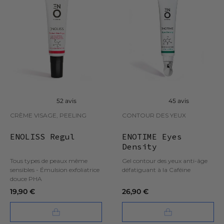
52 avis
45 avis
CRÈME VISAGE, PEELING
CONTOUR DES YEUX
ENOLISS Regul
ENOTIME Eyes
Density
ation
Tous types de peaux même
Gel contour des yeux anti-âge
sensibles - Émulsion exfoliatrice
défatiguant à la Caféine
douce PHA
19,90 €
26,90 €