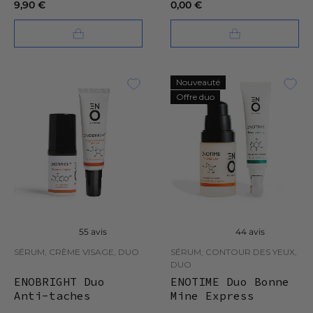
9,90 €
0,00 €
Nouveauté
Offre duo
55 avis
44 avis
SÉRUM, CRÈME VISAGE, DUO
SÉRUM, CONTOUR DES YEUX,
DUO
ENOBRIGHT Duo
ENOTIME Duo Bonne
Anti-taches
Mine Express