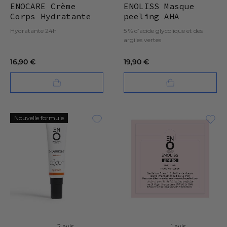
ENOCARE Crème
ENOLISS Masque
Corps Hydratante
peeling AHA
Hydratante 24h
5 % d’acide glycolique et des
argiles vertes
16,90 €
19,90 €
Nouvelle formule
2 avis
1 avis