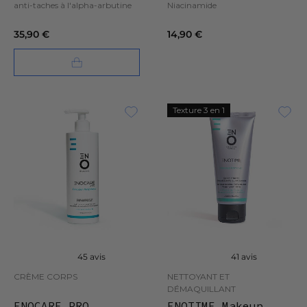
anti-taches à l'alpha-arbutine
Niacinamide
35,90 €
14,90 €
Texture 3 en 1
45 avis
41 avis
CRÈME CORPS
NETTOYANT ET
DÉMAQUILLANT
ENOCARE PRO
ENOTIME Makeup