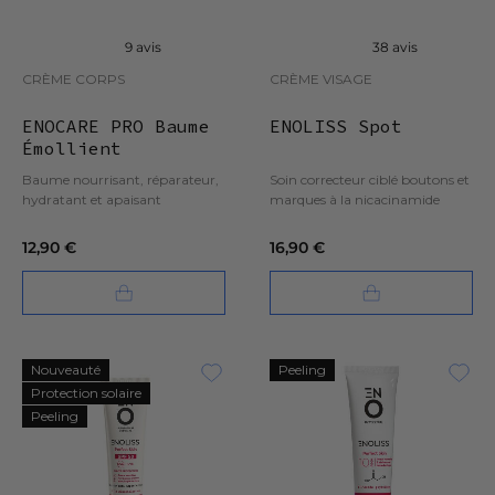
9 avis
38 avis
CRÈME CORPS
CRÈME VISAGE
ENOCARE PRO Baume
ENOLISS Spot
Émollient
Réparateur - 100
Baume nourrisant, réparateur,
Soin correcteur ciblé boutons et
ml
hydratant et apaisant
marques à la nicacinamide
12,90 €
16,90 €
Nouveauté
Peeling
Protection solaire
Peeling