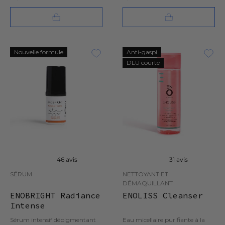
Nouvelle formule
Anti-gaspi
DLU courte
46 avis
31 avis
SÉRUM
NETTOYANT ET
DÉMAQUILLANT
ENOBRIGHT Radiance
ENOLISS Cleanser
Intense
Sérum intensif dépigmentant
Eau micellaire purifiante à la