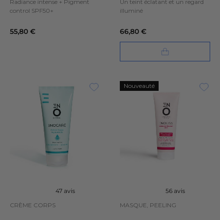
Radiance intense + Pigment
Un teint éclatant et un regard
control SPF50+
illuminé
55,80 €
66,80 €
Nouveauté
47 avis
56 avis
CRÈME CORPS
MASQUE, PEELING