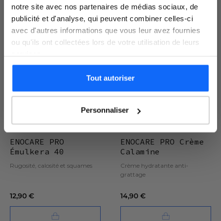
notre site avec nos partenaires de médias sociaux, de
publicité et d'analyse, qui peuvent combiner celles-ci
avec d'autres informations que vous leur avez fournies
ou qu'ils ont collectées lors de votre utilisation de leurs
services.
Tout autoriser
Je m'inscris
36 avis
15 avis
Personnaliser
SOIN LOCALISÉ
SOIN LOCALISÉ
ENOCARE PRO
ENOCARE PRO Crème
Émulkera 40
Calamine
Rugosité, calosité et squames
Crème hydratante anti-
grattage
12,90 €
14,90 €