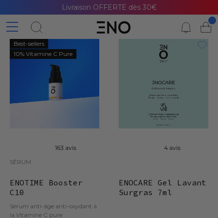
Livraison OFFERTE dès 30€
Best-sellers
10% Vitamine C Pure
163 avis
4 avis
SÉRUM
ENOTIME Booster
ENOCARE Gel Lavant
C10
Surgras 7ml
Sérum anti-âge anti-oxydant à
la Vitamine C pure