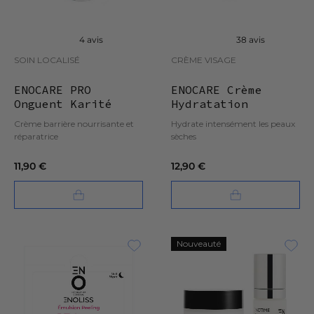
4 avis
38 avis
SOIN LOCALISÉ
CRÈME VISAGE
ENOCARE PRO
ENOCARE Crème
Onguent Karité
Hydratation
Intense 24H
Crème barrière nourrisante et
Hydrate intensément les peaux
réparatrice
sèches
11,90 €
12,90 €
Nouveauté